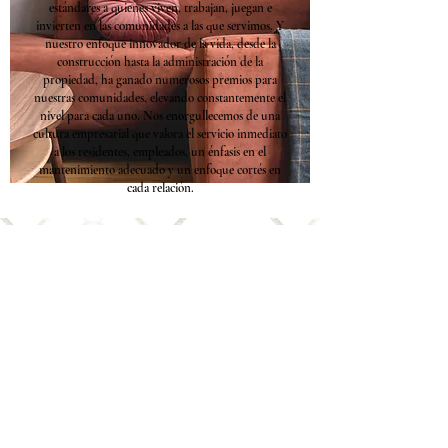
estándares a quienes viven, trabajan, juegan e
invierten en las comunidades a las que servimos. Y
nuestro enfoque innovador de la vida, desde la
construcción hasta la administración de la
propiedad, ha ganado numerosos premios para
nuestras comunidades, elevando constantemente el
nivel para cada uno. Nos enorgullecemos de una
cultura empresarial que valora el servicio inmediato
a los residentes, empleados, un énfasis en el
mantenimiento adecuado y un enfoque cortés en
cada relación.
Póngase en
contacto con
nosotros